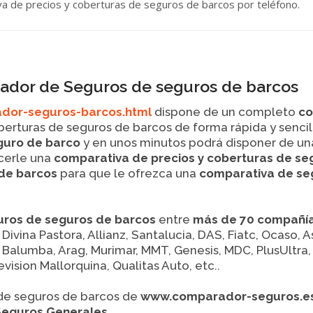
iva de precios y coberturas de seguros de barcos por teléfono.
dor de Seguros de seguros de barcos
or-seguros-barcos.html
dispone de un completo
co
erturas de seguros de barcos de forma rápida y sencilla
guro de barco
y en unos minutos podrá disponer de u
ecerle una
comparativa de precios y coberturas de se
 de barcos
para que le ofrezca una
comparativa de se
uros de seguros de barcos
entre
más de 70 compañí
, Divina Pastora, Allianz, Santalucia, DAS, Fiatc, Ocaso,
, Balumba, Arag, Murimar, MMT, Genesis, MDC, PlusUltra, 
evision Mallorquina, Qualitas Auto, etc..
 de seguros de barcos de
www.comparador-seguros.e
Seguros Generales
.