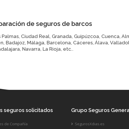
aración de seguros de barcos
as Palmas, Ciudad Real, Granada, Guipúzcoa, Cuenca, Alm
 Badajoz, Málaga, Barcelona, Cáceres, Álava, Valladolid
alajara, Navarra, La Rioja, etc..
s seguros solicitados
Grupo Seguros Genera
es de Compañía
SegurosXdias.es