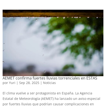
AEMET confirma fuertes lluvias torrenciales en ESTAS
por
Yuri
|
Sep 28, 2025
|
Noticias
El clima vuelve a ser protagonista en España. La Agencia
Estatal de Meteorología (AEMET) ha lanzado un aviso especial
por fuertes lluvias que podrían causar complicaciones en