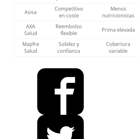
Competitivo
Menos
Asisa
en coste
nutricionistas
AXA
Reembolso
Prima elevada
Salud
flexible
Mapfre
Solidez y
Cobertura
Salud
confianza
variable