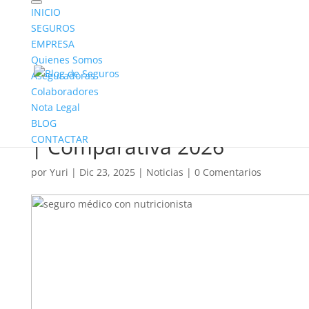
INICIO
SEGUROS
EMPRESA
Quienes Somos
Aseguradoras
Colaboradores
¿Cuál es el mejor seguro
Nota Legal
médico con nutricionista?
BLOG
CONTACTAR
| Comparativa 2026
por
Yuri
|
Dic 23, 2025
|
Noticias
|
0 Comentarios