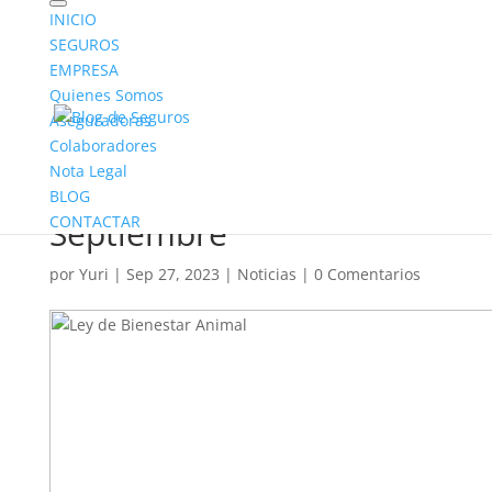
INICIO
SEGUROS
EMPRESA
Quienes Somos
Aseguradoras
Colaboradores
Ley de Bienestar Animal
Nota Legal
en vigencia el 29 de
BLOG
CONTACTAR
Septiembre
por
Yuri
|
Sep 27, 2023
|
Noticias
|
0 Comentarios